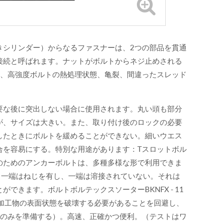
きシリンダー）からなるファスナーは、2つの部品を貫通
接続と呼ばれます。ナットがボルトからネジ止めされる
は、高強度ボルトの熱処理状態、亀裂、間違ったスレッド
要な後に突出しない場合に使用されます。丸い頭も部分
が、サイズは大きい。また、取り付け後のロックの必要
したときにボルトを緩めることができない。細いウエス
合を容易にする。特別な用途があります：Tスロットボル
のためのアンカーボルトは、多種多様な形で利用できま
。一端はねじを有し、一端は溶接されていない。それは
きます。ボルトボルテックスソーターBKNFX - 11
加工物の表面状態を破壊する必要があることを回避し、
料のみを準備する）。高速、正確かつ便利。（テストはワ