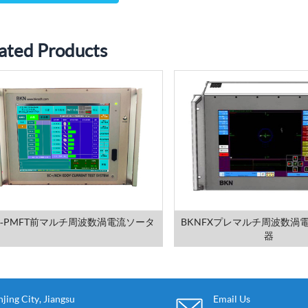
ated Products
N‐PMFT前マルチ周波数渦電流ソータ
BKNFXプレマルチ周波数渦
器
ing City, Jiangsu
Email Us