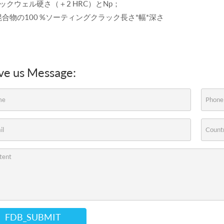
ックウェル硬さ（＋2 HRC）とNp；
合物の100 %ソーティングクラック長さ*幅*深さ
ve us Message:
FDB_SUBMIT