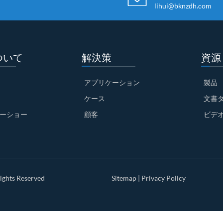
lihui@bknzdh.com
ついて
解決策
資源
アプリケーション
製品
ケース
文書
ーショー
顧客
ビデ
ights Reserved
Sitemap
|
Privacy Policy