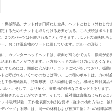
ト：機械部品、ナット付き円筒ねじ金具。ヘッドとねじ（外ねじ付
固定するためのナットを取り付ける必要がある。この接続はボルト
ば、2つのパーツは分離されることができます。ボルトの渦熱処理
カー、および混合物のソートに適しています。ボルトの形状：
的に、カウンターヘッドヘッドは、表面が滑らかであり、接続が必
じ込まれることができます。正方形ヘッドの締付け力は大きくなる
満たすためには、頭部に穴があり、ロッドに穴があいており、振動
ルトと呼ばれるいくつかのねじは薄い。この種のボルトは、力の結
最も工作機械器具、特殊形状、頭の両側を切った。機械と床付属品
Uボルト。そして、より多く。溶接用の特殊なスタッドもあります
に溶接されることができます、そして、反対側は直接ねじられることがで
ーフ.非破壊試験，工作物表面の特別な要求（従来の検出方法は、被
をデバッグする際には、同一の材料および被加工物に2つの標準試