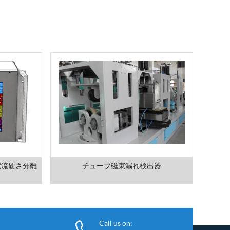
電流硬さ分離
チューブ磁束漏れ検出器
Call us on: