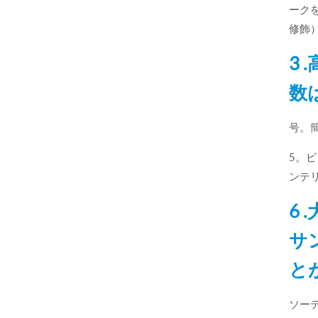
ーク
修飾
3
数
号。
5。
ンテ
6
サ
と
ソー