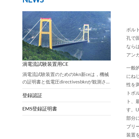
ボル
孔で
なら
アン
渦電流試験装置用CE
一般
渦電流試験装置のためのbkn新ceは，機械
にね
の証明書と低電圧directivesbknが観測さ
性を
れ，監査が完了した。2006 / 42 / EC機械
トボ
登録認証
指令と2 ...
ト、
EMS登録証明書
す。
部分
ブリ
装置