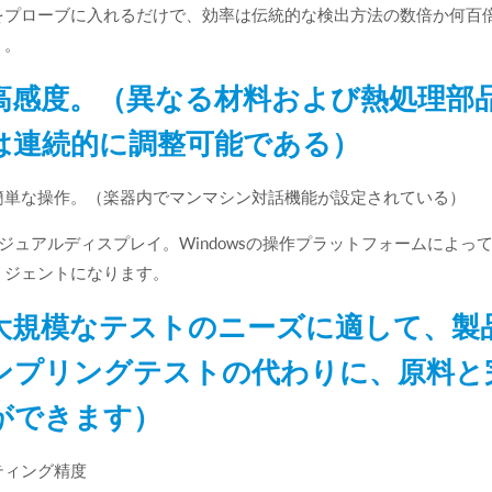
をプローブに入れるだけで、効率は伝統的な検出方法の数倍か何百
）。
 .高感度。（異なる材料および熱処理
は連続的に調整可能である）
簡単な操作。（楽器内でマンマシン対話機能が設定されている）
ビジュアルディスプレイ。Windowsの操作プラットフォームによ
リジェントになります。
 .大規模なテストのニーズに適して、
ンプリングテストの代わりに、原料と完
ができます）
ティング精度