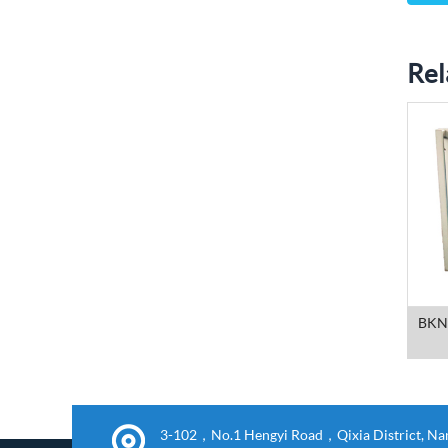
Rel
BK
3-102，No.1 Hengyi Road，Qixia District, Nanj