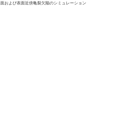
表面および表面近傍亀裂欠陥のシミュレーション