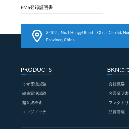
EMS登録証明書
3-102，No.1 Hengyi Road，Qixia District, Nanj
Province, China.
PRODUCTS
BKNに
うず電流試験
会社概要
磁束漏洩試験
名誉証明書
超音波検査
ファクトリ
エッジノッチ
品質管理