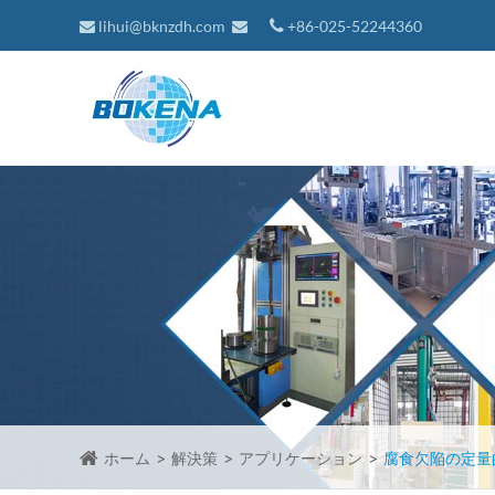
lihui@bknzdh.com
+86-025-52244360
ホーム
解決策
アプリケーション
腐食欠陥の定量