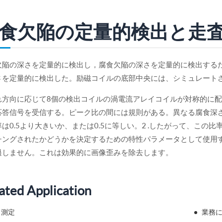
食欠陥の定量的検出と走
欠陥の深さを定量的に検出し，腐食欠陥の深さを定量的に検出する
さを定量的に検出した。励磁コイルの底部中央には、シミュレート
れ方向に応じて8個の検出コイルの渦電流アレイコイルが対称的に配
応答信号を受信する。ピーク比の間には規則がある。異なる腐食深
率は0.5より大きいか、または0.5に等しい。2 .したがって、こ
チングされたかどうかを決定するための特性パラメータとして使用
過しません。これは効果的に画像歪みを除去します。
ated Application
さ測定
業務