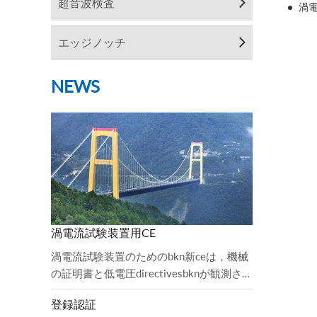
超音波検査
渦
エッジノッチ
NEWS
渦電流試験装置用CE
渦電流試験装置のためのbkn新ceは，機械
の証明書と低電圧directivesbknが観測さ
れ，監査が完了した。2006 / 42 / EC機械
登録認証
指令と2 ...