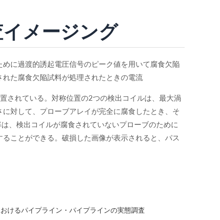
査イメージング
ために過渡的誘起電圧信号のピーク値を用いて腐食欠陥
された腐食欠陥試料が処理されたときの電流
置されている。対称位置の2つの検出コイルは、最大渦
さに対して、プローブアレイが完全に腐食したとき、そ
の比率は、検出コイルが腐食されていないプローブのために
することができる。破損した画像が表示されると、パス
におけるパイプライン・パイプラインの実態調査