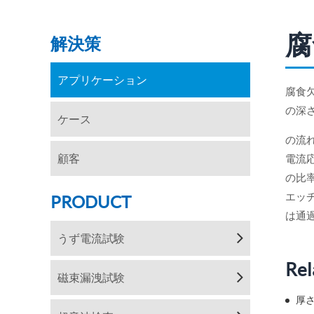
腐
解決策
アプリケーション
腐食
の深
ケース
の流
顧客
電流
の比
エッ
PRODUCT
は通
うず電流試験
Rel
磁束漏洩試験
厚