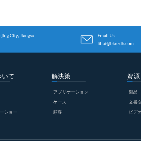
ing City, Jiangsu
Email Us
lihui@bknzdh.com
ついて
解決策
資源
アプリケーション
製品
ケース
文書
ーショー
顧客
ビデ