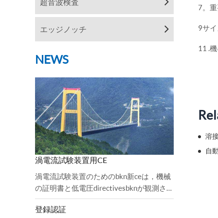
超音波検査
7。
9サ
エッジノッチ
11
NEWS
Rel
溶
自
渦電流試験装置用CE
渦電流試験装置のためのbkn新ceは，機械
の証明書と低電圧directivesbknが観測さ
れ，監査が完了した。2006 / 42 / EC機械
登録認証
指令と2 ...