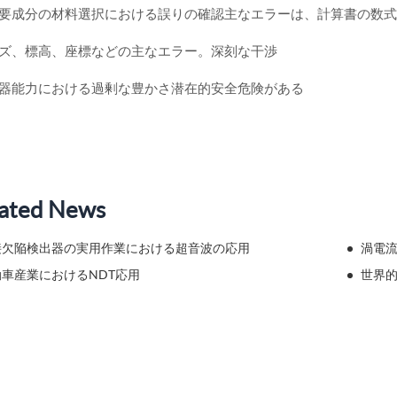
重要成分の材料選択における誤りの確認主なエラーは、計算書の数
イズ、標高、座標などの主なエラー。深刻な干渉
 .機器能力における過剰な豊かさ潜在的安全危険がある
ated News
接欠陥検出器の実用作業における超音波の応用
渦電
動車産業におけるNDT応用
世界