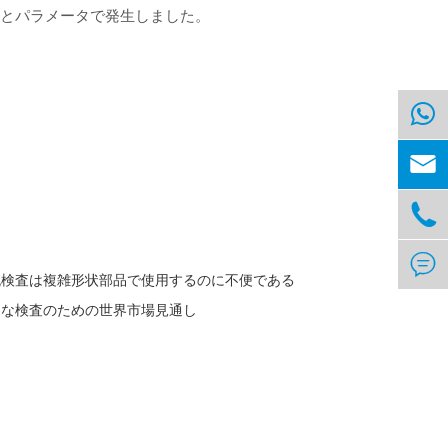
式とパラメータで発生しました。



流検査は複雑形状部品で使用するのに不便である
的な検査のための世界市場見通し