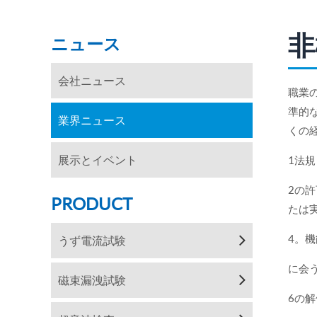
非
ニュース
会社ニュース
職業
準的
業界ニュース
くの
展示とイベント
1法規
2の
PRODUCT
たは
4。
うず電流試験
に会
磁束漏洩試験
6の