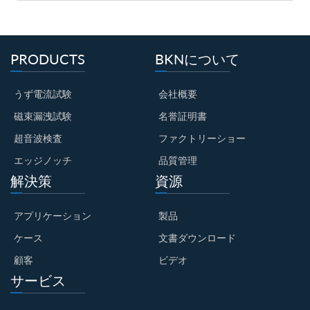
PRODUCTS
BKNについて
うず電流試験
会社概要
磁束漏洩試験
名誉証明書
超音波検査
ファクトリーショー
エッジノッチ
品質管理
解決策
資源
アプリケーション
製品
ケース
文書ダウンロード
顧客
ビデオ
サービス