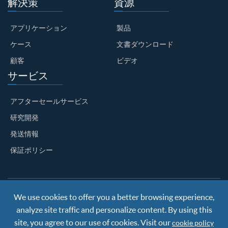
解決策
資源
アプリケーション
製品
ケース
文書ダウンロード
顧客
ビデオ
サービス
アフターセールサービス
研究開発
発送情報
保証ポリシー
We use cookies to offer you a better browsing experience,
Copyright ©
Nanjing BKN Automation System Co.,LTD.
All
Rights Reserved
analyze site traffic and personalize content. By using this
Sitemap
|
Privacy Policy
site, you agree to our use of cookies. Visit our
cookie policy